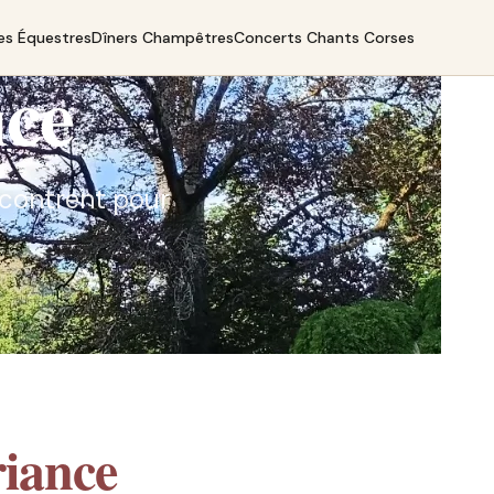
es Équestres
Dîners Champêtres
Concerts Chants Corses
nce
encontrent pour
iance