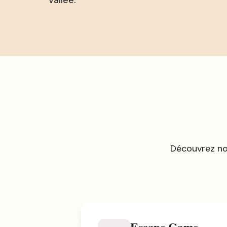
vallée.
Découvrez no
Escape Game