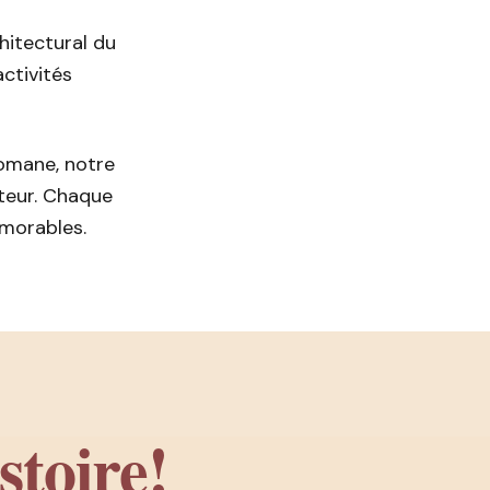
hitectural du
activités
omane, notre
teur. Chaque
émorables.
stoire!