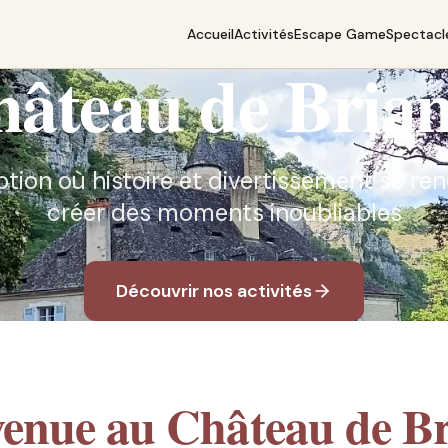
Accueil
Activités
Escape Game
Spectacl
âteau de Bria
ption où histoire et divertissement se r
créer des moments inoubliables
Découvrir nos activités
venue au Château de Br