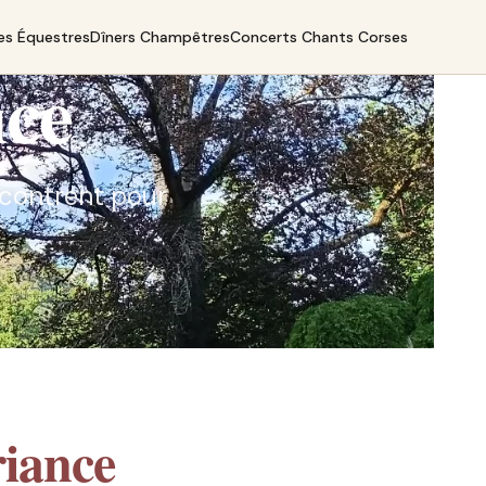
es Équestres
Dîners Champêtres
Concerts Chants Corses
nce
encontrent pour
iance