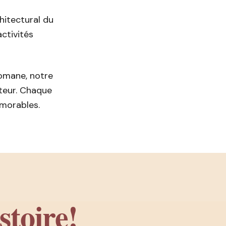
hitectural du
activités
omane, notre
teur. Chaque
émorables.
stoire!