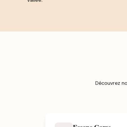
vallée.
Découvrez no
Escape Game