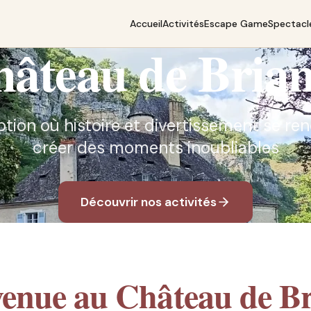
Accueil
Activités
Escape Game
Spectacl
âteau de Bria
ption où histoire et divertissement se r
créer des moments inoubliables
Découvrir nos activités
venue au Château de Br