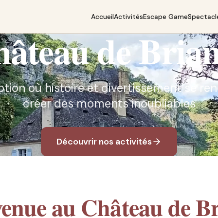
Accueil
Activités
Escape Game
Spectacl
âteau de Bria
ption où histoire et divertissement se r
créer des moments inoubliables
Découvrir nos activités
venue au Château de Br