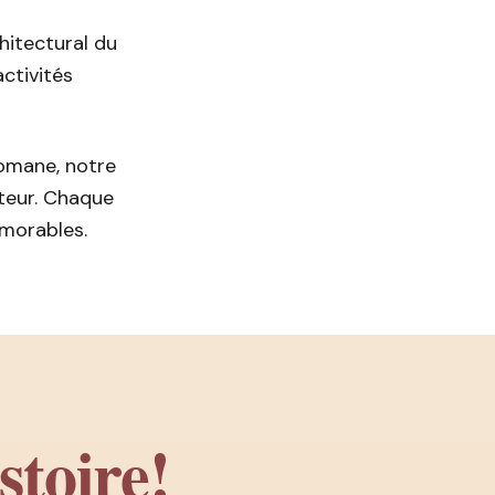
hitectural du
activités
omane, notre
teur. Chaque
émorables.
stoire!