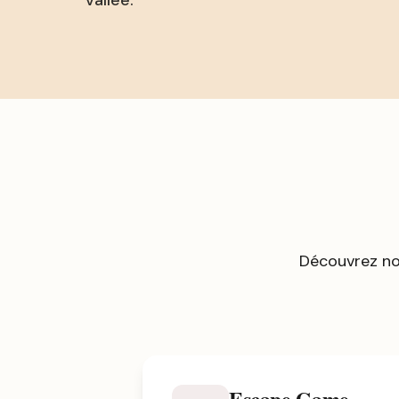
vallée.
Découvrez no
Escape Game