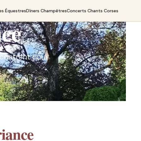
es Équestres
Dîners Champêtres
Concerts Chants Corses
nce
encontrent pour
iance