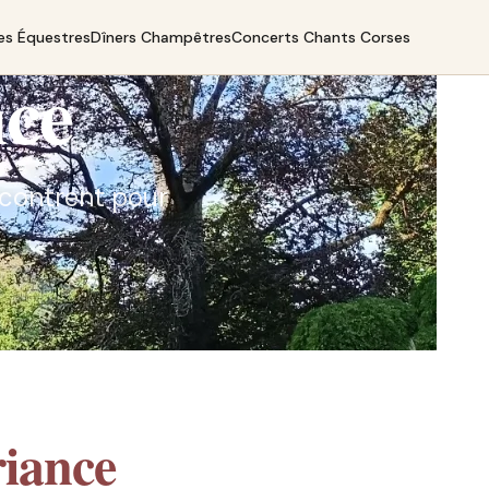
es Équestres
Dîners Champêtres
Concerts Chants Corses
nce
encontrent pour
iance