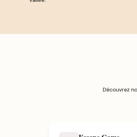
vallée.
Découvrez no
Escape Game