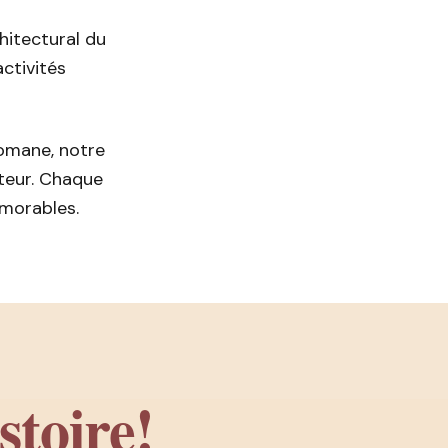
hitectural du
activités
omane, notre
teur. Chaque
émorables.
stoire!