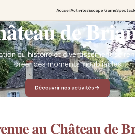
Accueil
Activités
Escape Game
Spectacl
âteau de Bria
ption où histoire et divertissement se r
créer des moments inoubliables
Découvrir nos activités
venue au Château de Br