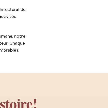
hitectural du
activités
omane, notre
teur. Chaque
émorables.
stoire!