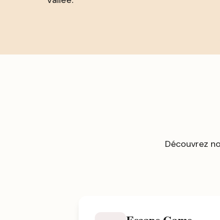
vallée.
Découvrez no
Escape Game