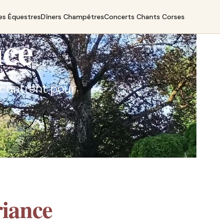
es Équestres
Dîners Champêtres
Concerts Chants Corses
nce
encontrent pour
iance