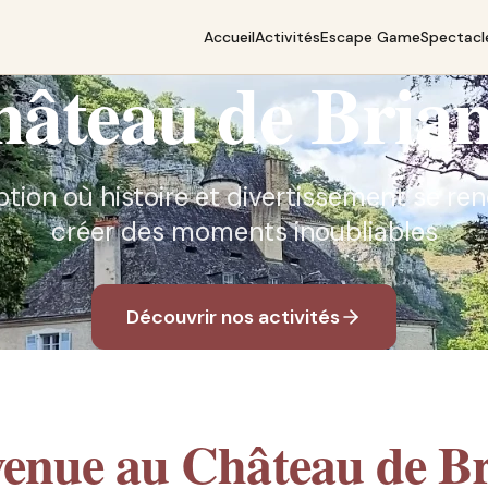
Accueil
Activités
Escape Game
Spectacl
âteau de Bria
ption où histoire et divertissement se r
créer des moments inoubliables
Découvrir nos activités
venue au Château de Br