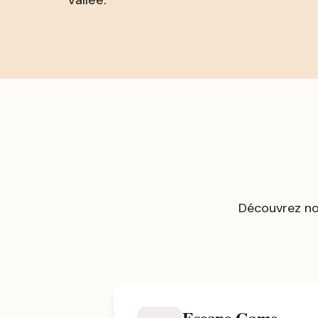
vallée.
Découvrez no
Escape Game