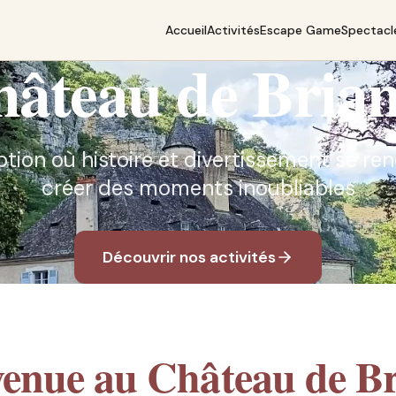
Accueil
Activités
Escape Game
Spectacl
âteau de Bria
ption où histoire et divertissement se r
créer des moments inoubliables
Découvrir nos activités
venue au Château de Br