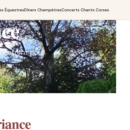
es Équestres
Dîners Champêtres
Concerts Chants Corses
nce
encontrent pour
iance