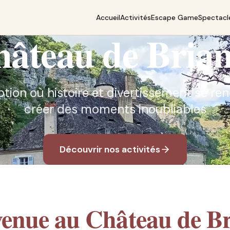
Accueil
Activités
Escape Game
Spectacl
âteau de Bria
ption où histoire et divertissement se r
créer des moments inoubliables
Découvrir nos activités
venue au Château de Br