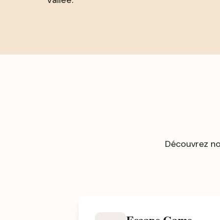
vallée.
Découvrez no
Escape Game