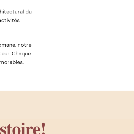
hitectural du
activités
omane, notre
teur. Chaque
émorables.
stoire!