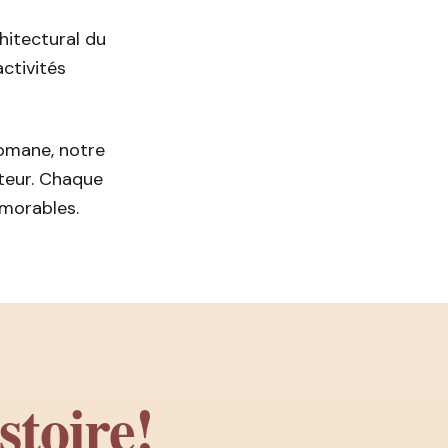
hitectural du
activités
omane, notre
teur. Chaque
émorables.
stoire!