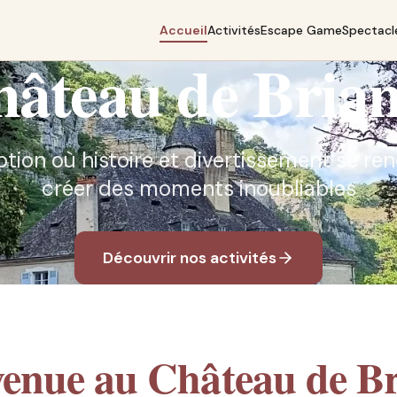
Accueil
Activités
Escape Game
Spectacl
âteau de Bria
ption où histoire et divertissement se r
créer des moments inoubliables
Découvrir nos activités
venue au Château de Br