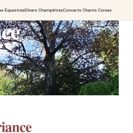
es Équestres
Dîners Champêtres
Concerts Chants Corses
nce
encontrent pour
iance