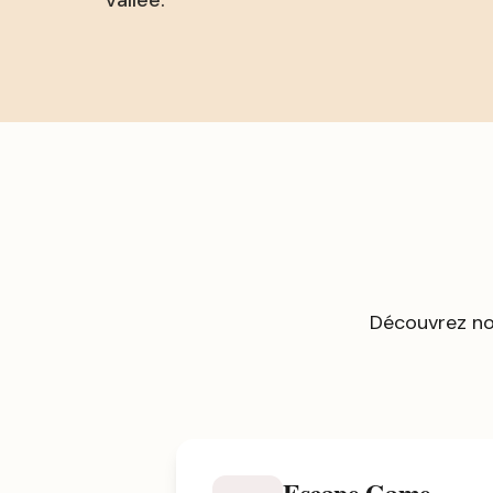
vallée.
Découvrez no
Escape Game